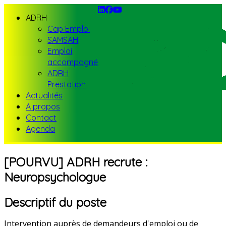
ADRH
Cap Emploi
SAMSAH
Emploi
accompagné
ADRH
Prestation
Actualités
A propos
Contact
Agenda
[POURVU] ADRH recrute :
Neuropsychologue
Descriptif du poste
Intervention auprès de demandeurs d'emploi ou de