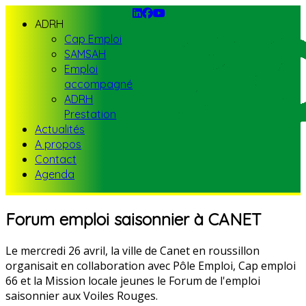
ADRH
Cap Emploi
SAMSAH
Emploi
accompagné
ADRH
Prestation
Actualités
A propos
Contact
Agenda
Forum emploi saisonnier à CANET
Le mercredi 26 avril, la ville de Canet en roussillon
organisait en collaboration avec Pôle Emploi, Cap emploi
66 et la Mission locale jeunes le Forum de l'emploi
saisonnier aux Voiles Rouges.