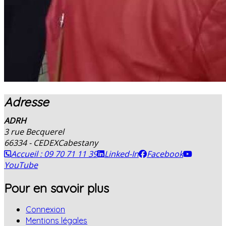
Adresse
ADRH
3 rue Becquerel
66334 - CEDEX
Cabestany
Accueil : 09 70 71 11 39
Linked-In
Facebook
YouTube
Pour en savoir plus
Connexion
Mentions légales