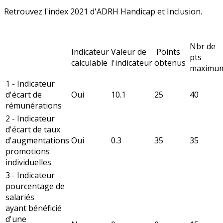
Retrouvez l'index 2021 d'ADRH Handicap et Inclusion.
Nbr de
Indicateur
Valeur de
Points
pts
calculable
l'indicateur
obtenus
maximu
1 - Indicateur
d'écart de
Oui
10.1
25
40
rémunérations
2 - Indicateur
d'écart de taux
d'augmentations
Oui
0.3
35
35
promotions
individuelles
3 - Indicateur
pourcentage de
salariés
ayant bénéficié
d'une