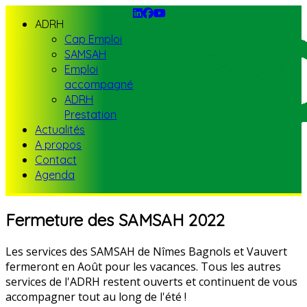
ADRH
Cap Emploi
SAMSAH
Emploi
accompagné
ADRH
Prestation
Actualités
A propos
Contact
Agenda
Fermeture des SAMSAH 2022
Les services des SAMSAH de Nîmes Bagnols et Vauvert
fermeront en Août pour les vacances. Tous les autres
services de l'ADRH restent ouverts et continuent de vous
accompagner tout au long de l'été !