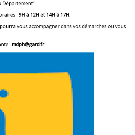
du Département".
oraires :
9H à 12H et 14H à 17H
.
nel pourra vous accompagner dans vos démarches ou vous
ante :
mdph@gard.fr